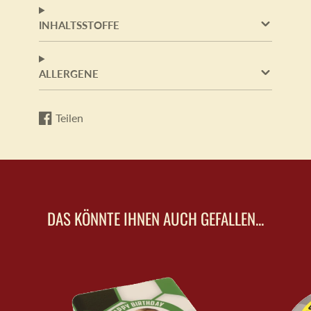
INHALTSSTOFFE
ALLERGENE
Teilen
Auf
Wird
Facebook
in
teilen
einem
neuen
Fenster
geöffnet.
DAS KÖNNTE IHNEN AUCH GEFALLEN...