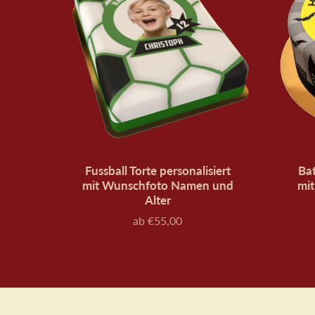
Fussball Torte personalisiert
Bat
mit Wunschfoto Namen und
mi
Alter
ab €55,00
Preis