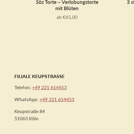
Söz Torte – Verlobungstorte
3 s
mit Blüten
ab €65,00
Preis
FILIALE KEUPSTRASSE
Telefon:
+49 221 614453
WhatsApp:
+49 221 614453
Keupstraße 84
51063 Köln