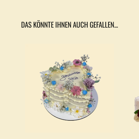
neuen
Fenster
geöffnet.
DAS KÖNNTE IHNEN AUCH GEFALLEN...