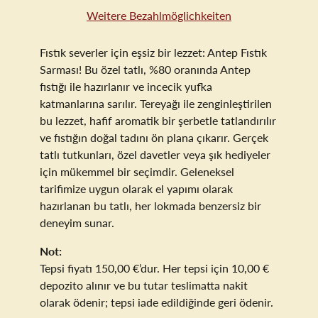
Weitere Bezahlmöglichkeiten
Fıstık severler için eşsiz bir lezzet: Antep Fıstık
Sarması! Bu özel tatlı, %80 oranında Antep
fıstığı ile hazırlanır ve incecik yufka
katmanlarına sarılır. Tereyağı ile zenginleştirilen
bu lezzet, hafif aromatik bir şerbetle tatlandırılır
ve fıstığın doğal tadını ön plana çıkarır. Gerçek
tatlı tutkunları, özel davetler veya şık hediyeler
için mükemmel bir seçimdir. Geleneksel
tarifimize uygun olarak el yapımı olarak
hazırlanan bu tatlı, her lokmada benzersiz bir
deneyim sunar.
Not:
Tepsi fiyatı 150,00 €’dur. Her tepsi için 10,00 €
depozito alınır ve bu tutar teslimatta nakit
olarak ödenir; tepsi iade edildiğinde geri ödenir.