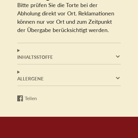
Bitte prüfen Sie die Torte bei der
Abholung direkt vor Ort. Reklamationen
können nur vor Ort und zum Zeitpunkt
der Übergabe berücksichtigt werden.
INHALTSSTOFFE
ALLERGENE
Teilen
Auf
Wird
Facebook
in
teilen
einem
neuen
Fenster