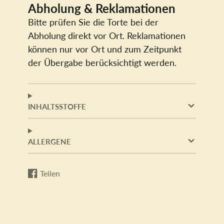
Abholung & Reklamationen
Bitte prüfen Sie die Torte bei der
Abholung direkt vor Ort. Reklamationen
können nur vor Ort und zum Zeitpunkt
der Übergabe berücksichtigt werden.
INHALTSSTOFFE
ALLERGENE
Teilen
Auf
Wird
Facebook
in
teilen
einem
neuen