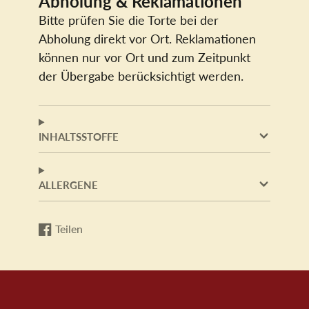
Abholung & Reklamationen
Bitte prüfen Sie die Torte bei der
Abholung direkt vor Ort. Reklamationen
können nur vor Ort und zum Zeitpunkt
der Übergabe berücksichtigt werden.
INHALTSSTOFFE
ALLERGENE
Teilen
Auf
Wird
Facebook
in
teilen
einem
neuen
Fenster