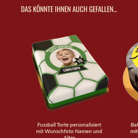
geöffnet.
DAS KÖNNTE IHNEN AUCH GEFALLEN...
Fussball Torte personalisiert
Bat
mit Wunschfoto Namen und
mi
Alter