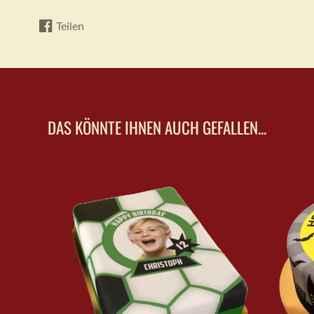
Teilen
Auf
Wird
Facebook
in
teilen
einem
neuen
Fenster
geöffnet.
DAS KÖNNTE IHNEN AUCH GEFALLEN...