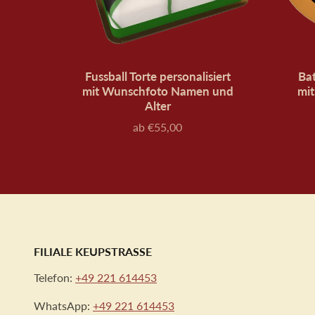
Fussball Torte personalisiert
Bat
mit Wunschfoto Namen und
mi
Alter
ab €55,00
Preis
FILIALE KEUPSTRASSE
Telefon:
+49 221 614453
WhatsApp:
+49 221 614453