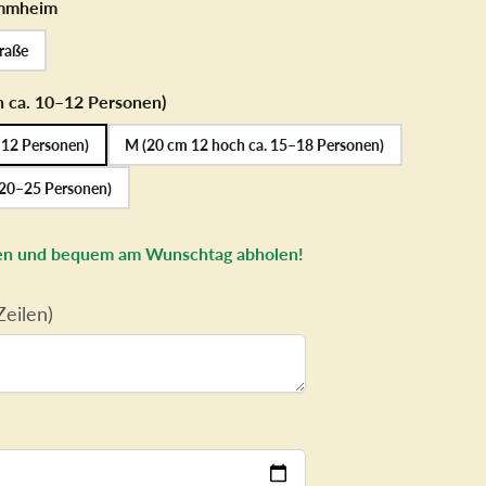
torten
mmheim
raße
h ca. 10–12 Personen)
–12 Personen)
M (20 cm 12 hoch ca. 15–18 Personen)
 20–25 Personen)
llen und bequem am Wunschtag abholen!
eilen)