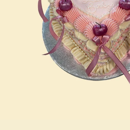
Mini Torten
Junggesellinenabschied
Torten für Ihn
Berufe / Abschluss
Torten für Sie
Geburt / Babyshower
Beauty &
Torten für unsere
Deluxetorten
Liebsten
1. Zahntorte
Einschulung
Halloweentorten
Umrah- und
Bayramtorten