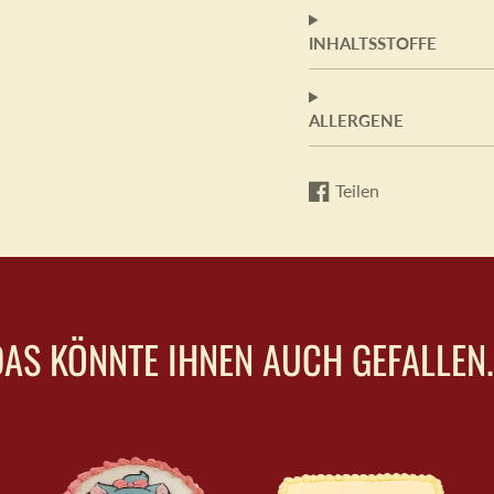
INHALTSSTOFFE
ALLERGENE
Teilen
Auf
Wird
Facebook
in
teilen
einem
neuen
Fenster
geöffnet.
DAS KÖNNTE IHNEN AUCH GEFALLEN..