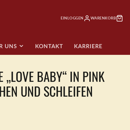
EINLOGGEN
WARENKORB
R UNS
KONTAKT
KARRIERE
E
 „LOVE BABY“ IN PINK
RTEN
ANDINFOS
CHEN UND SCHLEIFEN
ag
torten
FOTO TORTEN
TORTEN 2 GO
Jetzt erstellen
Torten zum
Mitnehmen
tag
ten