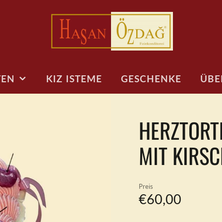
TEN
KIZ ISTEME
GESCHENKE
ÜBE
PRESS
HERZTORTE
MOTIVTORTEN
TÖRTCHEN & CO
LECKERE KLEINIGKEITEN
KINDERTO
VERS
Auto/Bagger/Feuerwehr
Cake Pops
Muffins
Baby
MIT KIRS
FAQ
Tiermotive
Kuchen am Stiel
Kuchen am Stiel
1. Geburtst
Kindergeburtstag
Muffins
Cake Pops
Geburtstags
Regenbogen &
Jungen
Torten To Go
Desserts
Preis
personalisierte Figuren
18. Geburts
€60,00
Personalisierte
Sport & Fußball
Kekse
Gaming Tor
Design Torten