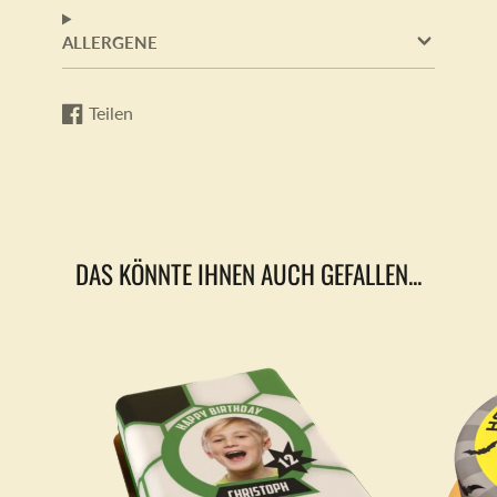
ALLERGENE
Teilen
Auf
Wird
Facebook
in
teilen
einem
neuen
Fenster
geöffnet.
DAS KÖNNTE IHNEN AUCH GEFALLEN...