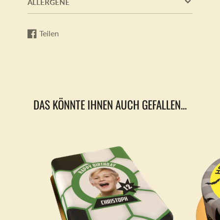
ALLERGENE
Teilen
Auf
Wird
Facebook
in
teilen
einem
neuen
Fenster
geöffnet.
DAS KÖNNTE IHNEN AUCH GEFALLEN...