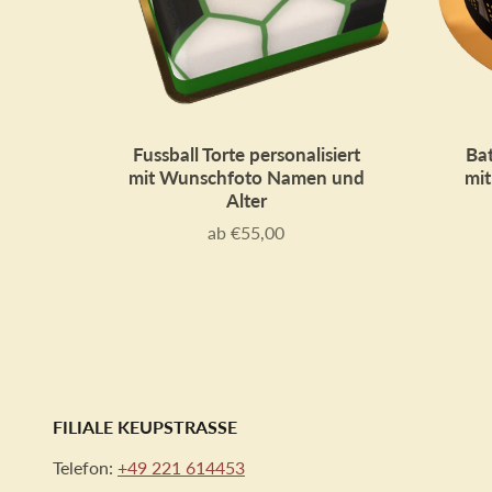
Fussball Torte personalisiert
Bat
mit Wunschfoto Namen und
mi
Alter
ab €55,00
Preis
FILIALE KEUPSTRASSE
Telefon:
+49 221 614453