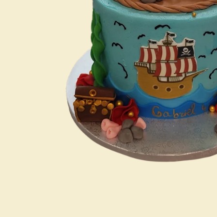
Mini Torten
Junggesellinenabschied
Torten für Ihn
Berufe / Abschluss
Torten für Sie
Geburt / Babyshower
Beauty &
Torten für unsere
Deluxetorten
Liebsten
1. Zahntorte
Einschulung
Halloweentorten
Umrah- und
Bayramtorten