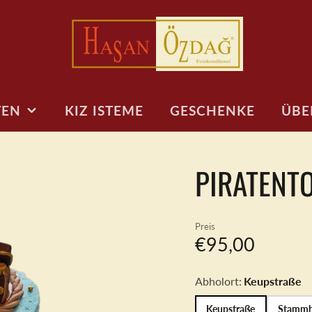
TEN
KIZ ISTEME
GESCHENKE
ÜBE
PRESS
PIRATENT
MOTIVTORTEN
TÖRTCHEN & CO
LECKERE KLEINIGKEITEN
KINDERTO
VERS
Auto/Bagger/Feuerwehr
Cake Pops
Muffins
Baby
FAQ
Tiermotive
Kuchen am Stiel
Kuchen am Stiel
1. Geburtst
Preis
Kindergeburtstag
Muffins
Cake Pops
Geburtstags
€95,00
Regenbogen &
Jungen
Torten To Go
Desserts
personalisierte Figuren
18. Geburts
Personalisierte
Abholort:
Keupstraße
Sport & Fußball
Kekse
Gaming Tor
Keupstraße
Stamm
Design Torten