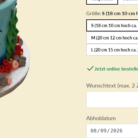
Cake Topper
Geburtstags
Zahlen-/
Mädchen
Größe:
S (18 cm 10 cm 
Buchstabentorte
Form Torten
S (18 cm 10 cm hoch ca.
M (20 cm 12 cm hoch ca
L (20 cm 15 cm hoch ca.
Jetzt online beste
Wunschtext (max. 2 Z
Abholdatum