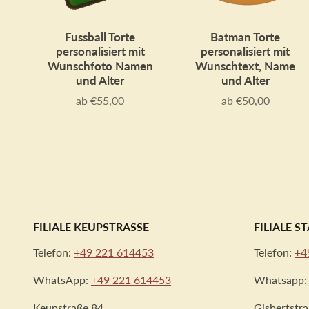
Fussball Torte
Batman Torte
personalisiert mit
personalisiert mit
Wunschfoto Namen
Wunschtext, Name
und Alter
und Alter
ab €55,00
ab €50,00
Preis
Preis
FILIALE KEUPSTRASSE
FILIALE 
Telefon:
+49 221 614453
Telefon:
+4
WhatsApp:
+49 221 614453
Whatsapp
Keupstraße 84
Gisbertstr