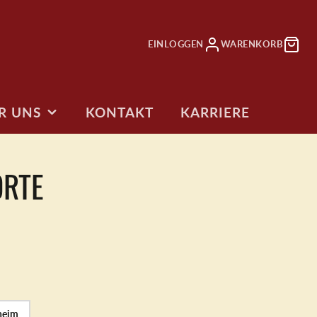
EINLOGGEN
WARENKORB
R UNS
KONTAKT
KARRIERE
E
ORTE
RTEN
ANDINFOS
ag
torten
FOTO TORTEN
TORTEN 2 GO
Jetzt erstellen
Torten zum
Mitnehmen
tag
ten
heim