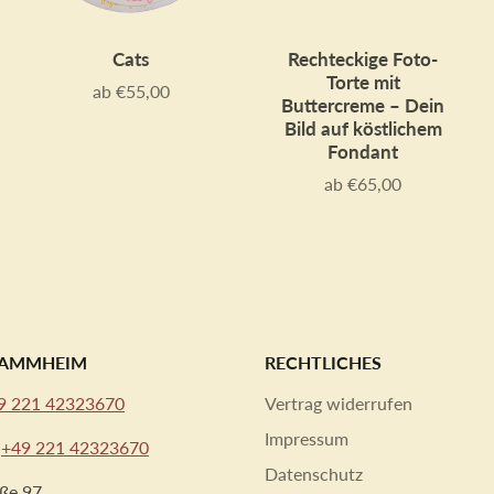
Cats
Rechteckige Foto-
Torte mit
ab €55,00
Preis
Buttercreme – Dein
Bild auf köstlichem
Fondant
ab €65,00
Preis
STAMMHEIM
RECHTLICHES
9 221 42323670
Vertrag widerrufen
Impressum
:
+49 221 42323670
Datenschutz
aße 97