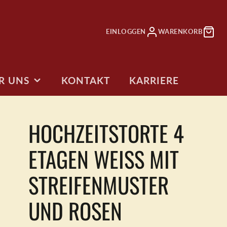
EINLOGGEN
WARENKORB
R UNS
KONTAKT
KARRIERE
E
HOCHZEITSTORTE 4
RTEN
ANDINFOS
ETAGEN WEISS MIT
ag
torten
STREIFENMUSTER
FOTO TORTEN
TORTEN 2 GO
Jetzt erstellen
Torten zum
Mitnehmen
tag
UND ROSEN
ten