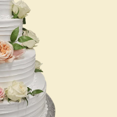
Cake Topper
Geburtstags
Zahlen-/
Mädchen
Buchstabentorte
Form Torten