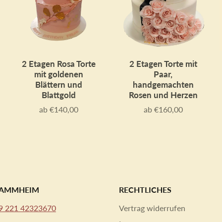
2 Etagen Rosa Torte
2 Etagen Torte mit
mit goldenen
Paar,
Blättern und
handgemachten
Blattgold
Rosen und Herzen
ab €140,00
ab €160,00
Preis
Preis
STAMMHEIM
RECHTLICHES
9 221 42323670
Vertrag widerrufen