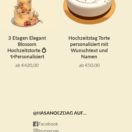
3 Etagen Elegant
Hochzeitstag Torte
Blossom
personalisiert mit
Hochzeitstorte 💍
Wunschtext und
✨Personalisiert
Namen
ab €420,00
ab €50,00
Preis
Preis
@HASANOEZDAG AUF...
Facebook
Instagram