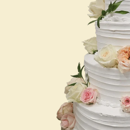
Mini Torten
Junggesellinenabschied
Torten für Ihn
Berufe / Abschluss
Torten für Sie
Geburt / Babyshower
Beauty &
Torten für unsere
Deluxetorten
Liebsten
1. Zahntorte
Einschulung
Halloweentorten
Umrah- und
Bayramtorten