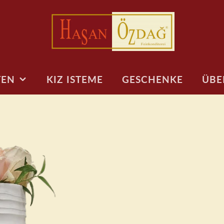
TEN
KIZ ISTEME
GESCHENKE
ÜBE
PRESS
MOTIVTORTEN
TÖRTCHEN & CO
LECKERE KLEINIGKEITEN
KINDERTO
VERS
Auto/Bagger/Feuerwehr
Cake Pops
Muffins
Baby
FAQ
Tiermotive
Kuchen am Stiel
Kuchen am Stiel
1. Geburtst
Kindergeburtstag
Muffins
Cake Pops
Geburtstags
Regenbogen &
Jungen
Torten To Go
Desserts
personalisierte Figuren
18. Geburts
Personalisierte
Sport & Fußball
Kekse
Gaming Tor
Design Torten