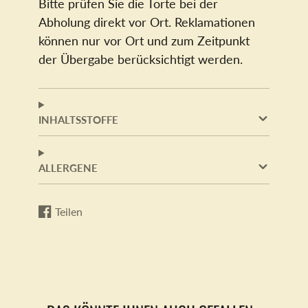
Bitte prüfen Sie die Torte bei der
Abholung direkt vor Ort. Reklamationen
können nur vor Ort und zum Zeitpunkt
der Übergabe berücksichtigt werden.
INHALTSSTOFFE
ALLERGENE
Teilen
Auf
Wird
Facebook
in
teilen
einem
neuen
Fenster
geöffnet.