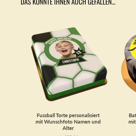
DAS KÖNNTE IHNEN AUCH GEFALLEN...
Fussball Torte personalisiert
Bat
mit Wunschfoto Namen und
mi
Alter